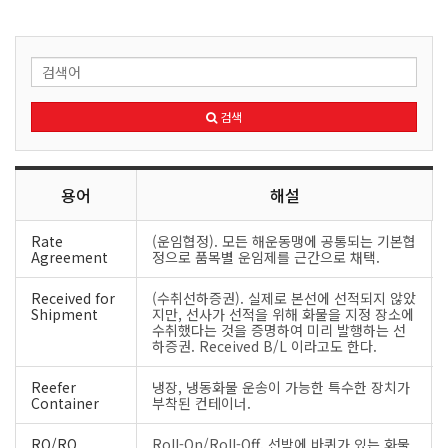
검색
용어
해설
Rate
(운임협정). 모든 해운동맹에 공통되는 기본협
Agreement
정으로 품목별 운임제를 근간으로 채택.
Received for
(수취선하증권). 실제로 본선에 선적되지 않았
Shipment
지만, 선사가 선적을 위해 화물을 지정 장소에
수취했다는 것을 증명하여 미리 발행하는 선
하증권. Received B/L 이라고도 한다.
Reefer
냉장, 냉동화물 운송이 가능한 특수한 장치가
Container
부착된 컨테이너.
RO/RO
Roll-On/Roll-Off. 선박에 바퀴가 있는 화물